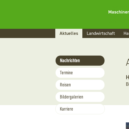
Navigation
Aktuelles
Landwirtschaft
Ha
überspringen
Navigation
Nachrichten
überspringen
Termine
H
B
Reisen
Bildergalerien
Karriere