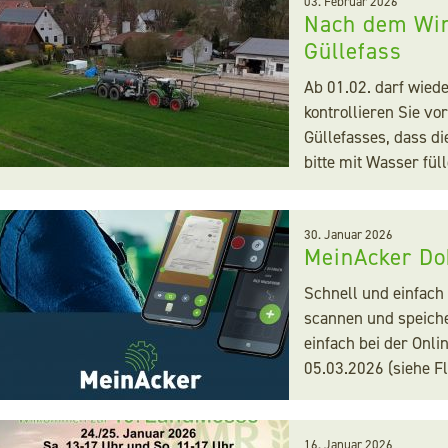
03. Februar 2026
Kontakt
Nach dem Wint
Güllefass
Suche
Ab 01.02. darf wied
kontrollieren Sie vo
Güllefasses, dass di
bitte mit Wasser füll
30. Januar 2026
MeinAcker D
Schnell und einfach
scannen und speiche
einfach bei der Onl
05.03.2026 (siehe F
16. Januar 2026