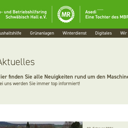
Menü
Aktuelles
ushaltshilfe
Grünanlagen
Winterdienst
Digitales
Wir
Landwirtschaf
Haushaltshilfe
Aktuelles
Grünanlagen
ier finden Sie alle Neuigkeiten rund um den Maschin
Winterdienst
ei uns werden Sie immer top informiert!
Digitales
Wir
Karriere