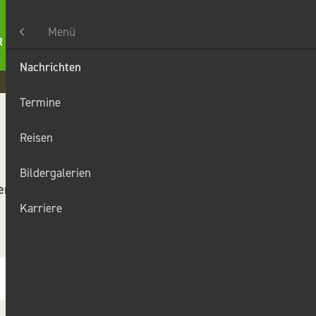
Menü
Nachrichten
Karriere
Kontakt
Suche
t
Termine
Reisen
Bildergalerien
enring
Karriere