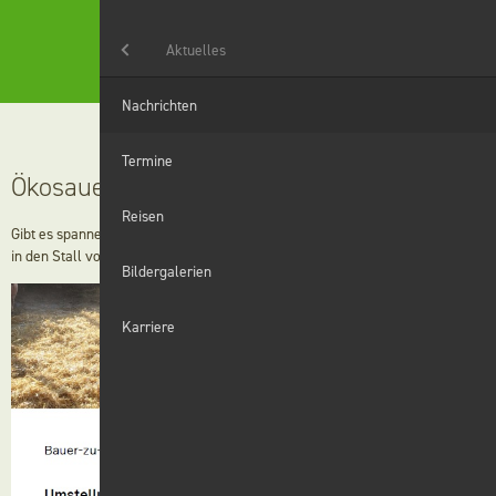
Menü
Aktuelles
Aktuelles
Nachrichten
Landwirtschaft
Termine
Ökosauen Bauer zu Bauer
Haushaltshilfe
Reisen
Gibt es spannende Alternativen in der Sauenhaltung? Schauen Sie doch mal
in den Stall von Dietmar Lober.
Grünanlagen
Bildergalerien
Winterdienst
Karriere
Digitales
Wir
Karriere