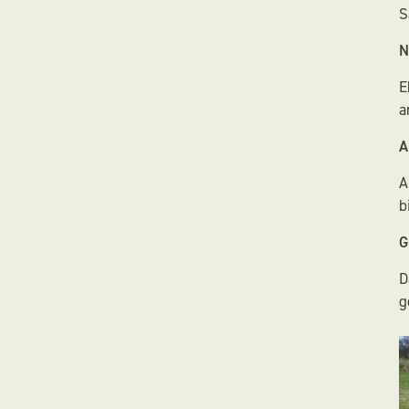
S
N
E
a
A
A
b
G
D
g