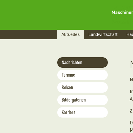
Navigation
Aktuelles
Landwirtschaft
Hau
überspringen
Navigation
Nachrichten
überspringen
Termine
N
Reisen
I
A
Bildergalerien
Z
Karriere
D
M