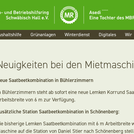
Menü
Aktuelles
shaltshilfe
Grünanlagen
Winterdienst
Digitales
Wir
Landwirtschaf
Haushaltshilfe
Neuigkeiten bei den Mietmasch
Grünanlagen
eue Saatbeetkombination in Bühlerzimmern
Winterdienst
n Bühlerzimmern steht ab sofort eine neue Lemken Korrund Saa
rbeitsbreite von 6 m zur Verfügung.
Digitales
usätzliche Station Saatbeetkombination in Schönenberg:
Wir
ie bisherige Lemken Saatbeetkombination mit 6 m Arbeitbreite w
aschine auf die Station von Daniel Stier nach Schönenberg stell
Karriere