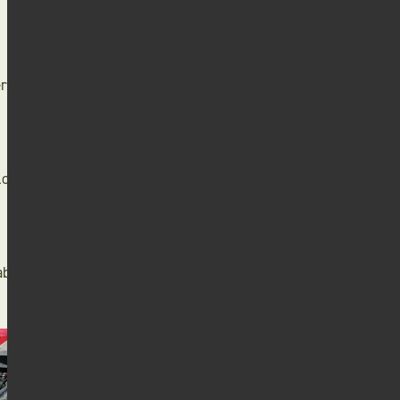
r auf der Station in Schönenberg
lchgerät der Firma Müthing wie
sofort auch frei über die App