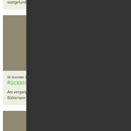
stattgefunden.
08. Dezember 2022
Rückblick Weihnachtsfeier
Am vergangenen Samstag hat unsere Weihnachtsfeier im Bären in
Bühlertann stattgefunden.