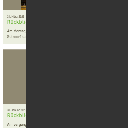
31. März 2023
Rückblick Mitgliederversammlung 2023
Am Montag, den 06.03.2023 hat unsere Mitgliederversammlung in
Sulzdorf stattgefunden.
31. Januar 2023
Rückblick LandMesse 2023
Am vergangenen Wochenende hat unsere LandMesse in Ilshofen