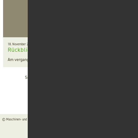
18. November 2022
Rückblick Seilwindenkurs
Am vergangenen Mittwoch hat der Seilwindenkurs stattgefunden.
Seite:
2
3
4
5
6
7
8
© Maschinen- und Betriebshilfsring Schwäbisch Hall e. V. ●
Kontakt
●
Impressum
●
Datenschutz