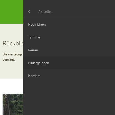
Menü
Aktuelles
Aktuelles
Nachrichten
Landwirtschaft
Termine
Rückblick Radreise
Haushaltshilfe
Reisen
Die viertägige Radreise des Maschinenrings war von wechselhaftem Wetter
geprägt.
Grünanlagen
Bildergalerien
Winterdienst
Karriere
Digitales
Wir
Karriere