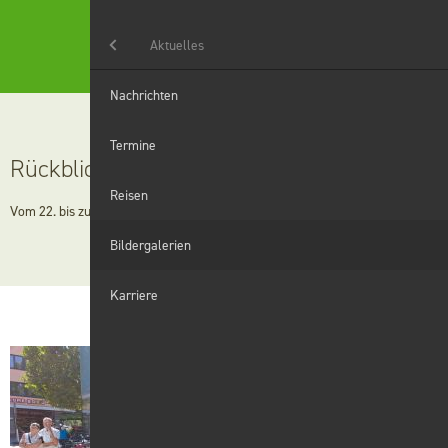
Menü
Aktuelles
Aktuelles
Nachrichten
Landwirtschaft
Termine
Rückblick Radreise 2024
Haushaltshilfe
Reisen
Vom 22. bis zum 25. August hat unsere diesjährige Radreise stattgefunden.
Grünanlagen
Bildergalerien
Winterdienst
Karriere
Digitales
Wir
Karriere