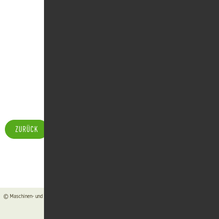
ZURÜCK
© Maschinen- und Betriebshilfsring Schwäbisch Hall e. V. ●
Kontakt
●
Impressum
●
Datenschutz