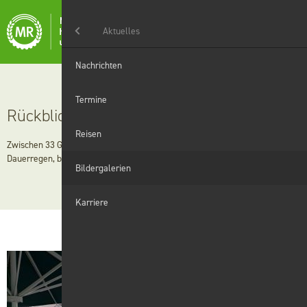
Menü
Aktuelles
Aktuelles
Nachrichten
Landwirtschaft
Termine
Rückblick Radreise 2023
Haushaltshilfe
Reisen
Zwischen 33 Grad mit glänzendem Sonnenschein und 18 Grad mit
Dauerregen, bewegte sich das Wetter während der 4-tägigen Radreise.
Grünanlagen
Bildergalerien
Winterdienst
Karriere
Digitales
Wir
Karriere