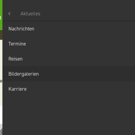
Aktuelles
Nachrichten
Karriere
Kontakt
Suche
t
Termine
Reisen
Bildergalerien
te Woche stattgefunden.
Karriere