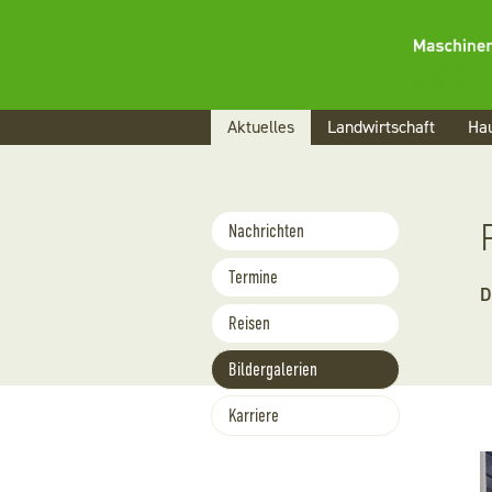
Navigation
Aktuelles
Landwirtschaft
Hau
überspringen
Navigation
Nachrichten
überspringen
Termine
D
Reisen
Bildergalerien
Karriere