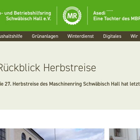
Menü
Aktuelles
shaltshilfe
Grünanlagen
Winterdienst
Digitales
Wir
Landwirtschaf
Haushaltshilfe
Rückblick Herbstreise
Grünanlagen
ie 27. Herbstreise des Maschinenring Schwäbisch Hall hat letz
Winterdienst
Digitales
Wir
Karriere